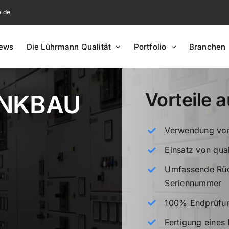
e.de
ews
Die Lührmann Qualität
Portfolio
Branchen
Vorteile a
NKBAU
Verwendung von
Einsatz von qual
Umfassende Rüc
Seriennummer
100% Endprüfung
Fertigung eines