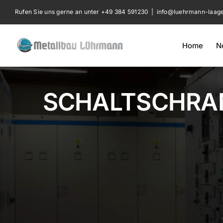
Zum
Rufen Sie uns gerne an unter
+49 384 591230
|
info@luehrmann-laag
Inhalt
springen
Home
N
SCHALTSCHRA