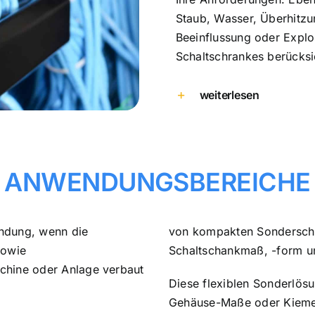
Staub, Wasser, Überhitzu
Beeinflussung oder Explo
Schaltschrankes berücksic
weiterlesen
ANWENDUNGS­BEREICHE
ndung, wenn die
von kompakten Sonderschal
sowie
Schaltschankmaß, -form un
schine oder Anlage verbaut
Diese flexiblen Sonderlös
Gehäuse-Maße oder Kiemen